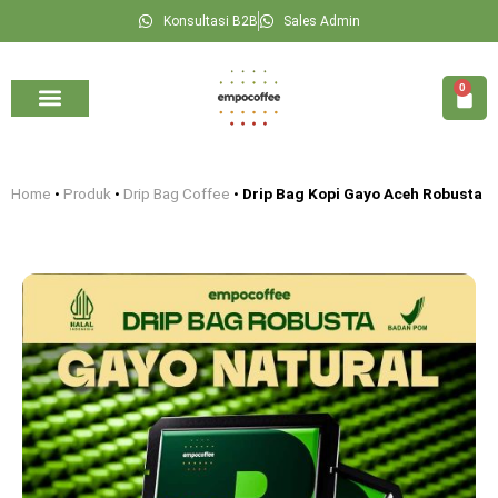
Konsultasi B2B
Sales Admin
0
Kategori Kopi
Seputar Kopi
Konsultasi B2B
Home
•
Produk
•
Drip Bag Coffee
•
Drip Bag Kopi Gayo Aceh Robusta