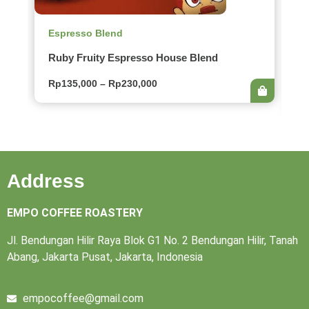
Espresso Blend
E
Ruby Fruity Espresso House Blend
D
S
Rp
135,000
–
Rp
230,000
R
Address
EMPO COFFEE ROASTERY
Jl. Bendungan Hilir Raya Blok G1 No. 2 Bendungan Hilir, Tanah
Abang, Jakarta Pusat, Jakarta, Indonesia
empocoffee@gmail.com