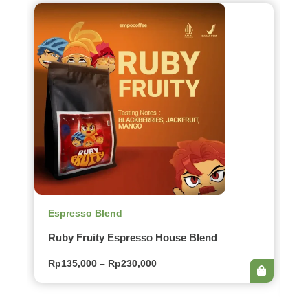
Espresso Blend
E
Ruby Fruity Espresso House Blend
D
S
Rp
135,000
–
Rp
230,000
R