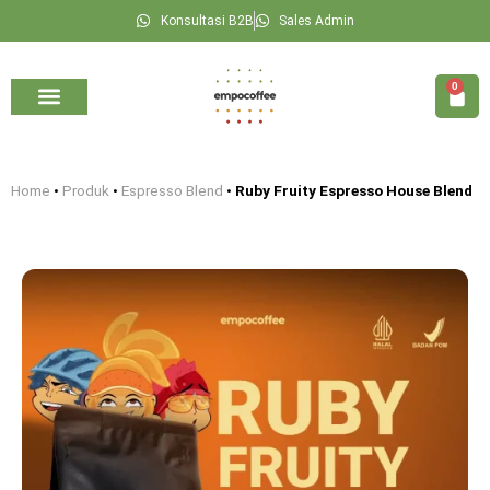
Konsultasi B2B
Sales Admin
0
Kategori Kopi
Seputar Kopi
Konsultasi B2B
Home
•
Produk
•
Espresso Blend
•
Ruby Fruity Espresso House Blend