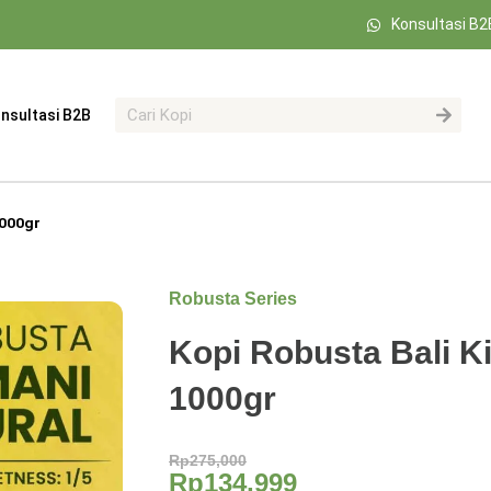
Konsultasi B2
nsultasi B2B
1000gr
Robusta Series
Kopi Robusta Bali K
1000gr
Rp
275,000
Rp
134,999