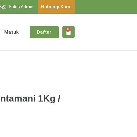
Hubungi Kami
B
Sales Admin
0
Masuk
Daftar
intamani 1Kg /