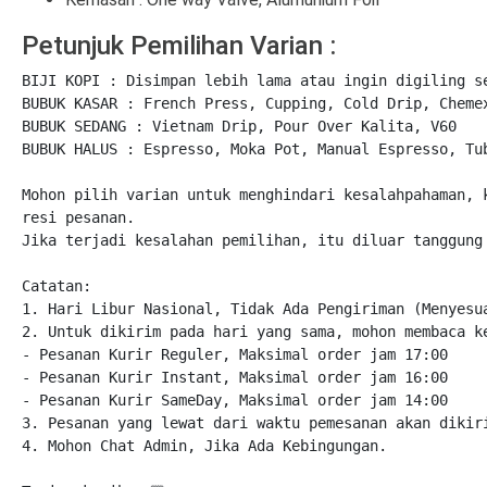
Petunjuk Pemilihan Varian :
BIJI KOPI : Disimpan lebih lama atau ingin digiling se
BUBUK KASAR : French Press, Cupping, Cold Drip, Chemex
BUBUK SEDANG : Vietnam Drip, Pour Over Kalita, V60

BUBUK HALUS : Espresso, Moka Pot, Manual Espresso, Tub
Mohon pilih varian untuk menghindari kesalahpahaman, 
resi pesanan.

Jika terjadi kesalahan pemilihan, itu diluar tanggung
Catatan:

1. Hari Libur Nasional, Tidak Ada Pengiriman (Menyesua
2. Untuk dikirim pada hari yang sama, mohon membaca ke
- Pesanan Kurir Reguler, Maksimal order jam 17:00

- Pesanan Kurir Instant, Maksimal order jam 16:00

- Pesanan Kurir SameDay, Maksimal order jam 14:00

3. Pesanan yang lewat dari waktu pemesanan akan dikiri
4. Mohon Chat Admin, Jika Ada Kebingungan.
