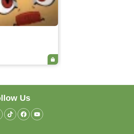
Espresso Blend
Dark Cocoa Full Robusta Espr
Signature House Blend
Rp
59,999
–
Rp
219,999
llow Us