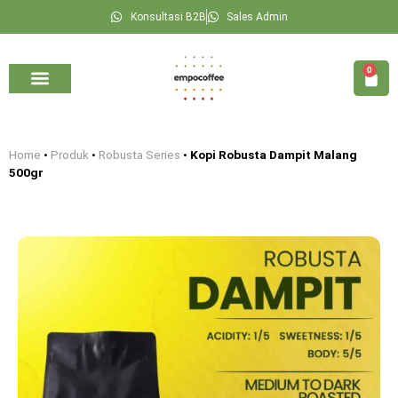
Konsultasi B2B
Sales Admin
0
Kategori Kopi
Seputar Kopi
Konsultasi B2B
Home
•
Produk
•
Robusta Series
•
Kopi Robusta Dampit Malang
500gr