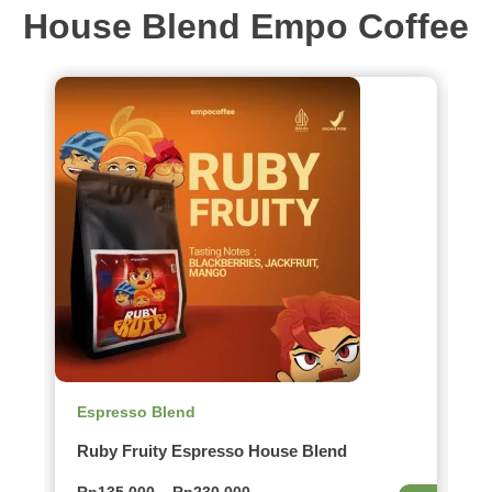
House Blend Empo Coffee
Espresso Blend
E
Ruby Fruity Espresso House Blend
D
S