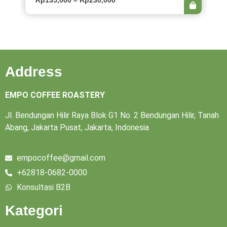
Rp
135,000
–
Rp
230,000
R
Address
EMPO COFFEE ROASTERY
Jl. Bendungan Hilir Raya Blok G1 No. 2 Bendungan Hilir, Tanah
Abang, Jakarta Pusat, Jakarta, Indonesia
empocoffee@gmail.com
+62818-0682-0000
Konsultasi B2B
Kategori