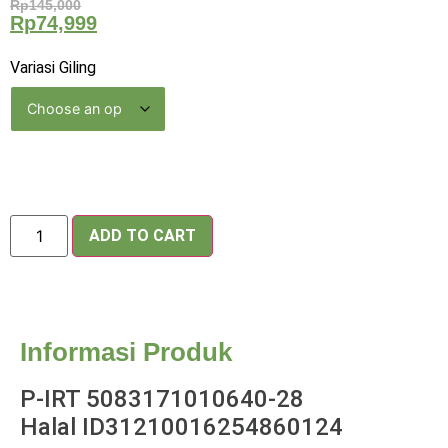
Rp
145,000
Rp
74,999
Variasi Giling
ADD TO CART
Informasi Produk
P-IRT 5083171010640-28
Halal ID31210016254860124